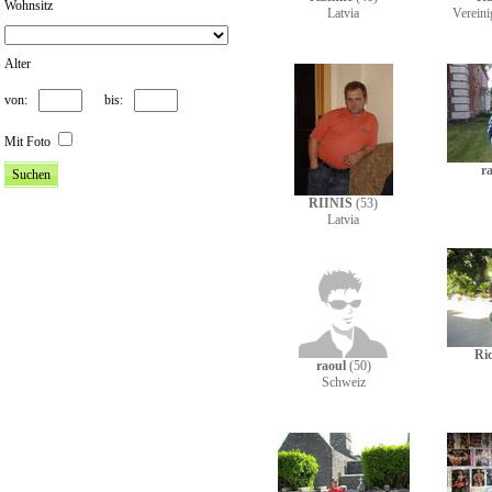
Wohnsitz
Latvia
Vereini
Alter
von:
bis:
Mit Foto
ra
RIINIS
(53)
Latvia
Ri
raoul
(50)
Schweiz