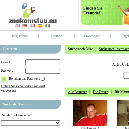
Finden Sie
Freunde!
Registration
Freunde
Fragebogen
Tage
Eintreten
Suche nach Nike
Suche nach Interesse
E-mail
A
/
B
/
C
/
Paßwort
Behalten das Passwort
Haben Sie e-mail oder Passwort
vergessen?
Alle Benutzer
Die Frauen
Die Männ
Suche der Freunde
Ziel der Bekanntschaft
rezekne
(41)
Ra