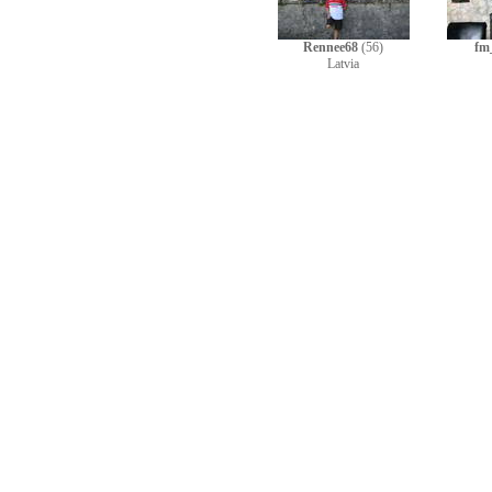
Rennee68
(56)
fm
Latvia