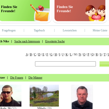
Finden Sie
Finden Sie
Freunde!
Freunde!
Fragebogen
Tagebuch
Lesezeichen
Meine Gäste
ch Nike
Suche nach Interessen
Erweiterte Suche
A
/
B
/
C
/
D
/
E
/
F
/
G
/
H
/
I
/
J
/
K
/
L
/
M
/
N
/
O
/
P
/
Q
/
R
/
S
/
T
/
tzer
Die Frauen
Die Männer
ikola_96
(52)
Milady
(39)