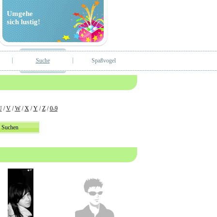
Umgehe
sich lustig!
Suche
Spaßvogel
U
/
V
/
W
/
X
/
Y
/
Z
/
0-9