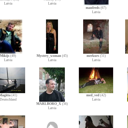
Latvia
Latvia
manfreds
(67)
Latvia
Mikijs
(49)
Mystery_woman
(45)
merkurs
(51)
Latvia
Latvia
Latvia
Magitta
(41)
med_ved
(42)
Deutschland
Latvia
MARLBORO_X
(56)
Latvia