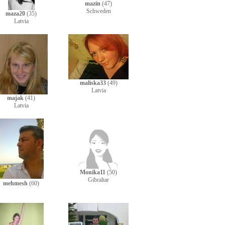
mazin
(47)
Schweden
maza20
(35)
Latvia
maliska33
(49)
Latvia
majak
(41)
Latvia
Monika11
(50)
Gibraltar
mehmesh
(60)