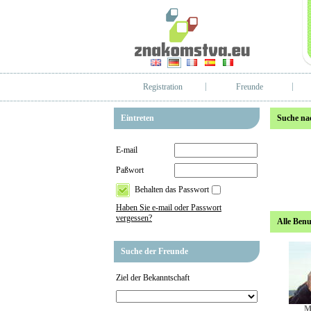
Registration
Freunde
Eintreten
Suche na
E-mail
Paßwort
Behalten das Passwort
Haben Sie e-mail oder Passwort
vergessen?
Alle Benu
Suche der Freunde
Ziel der Bekanntschaft
M