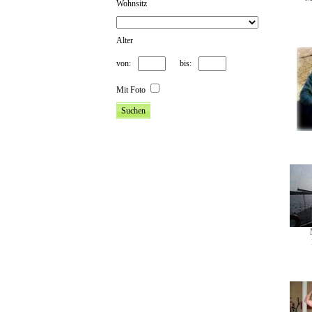
Wohnsitz
Alter
von:
bis:
Mit Foto