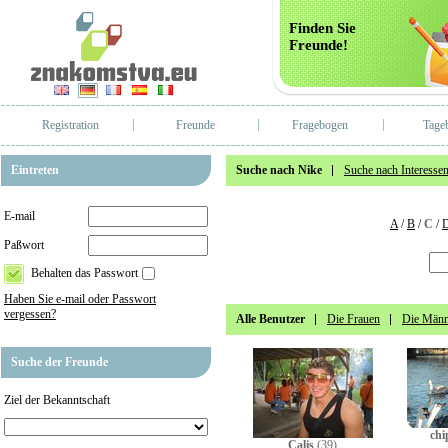
Finden Sie
Freunde!
Registration
Freunde
Fragebogen
Tage
Eintreten
Suche nach Nike
Suche nach Interesse
E-mail
A
/
B
/
C
/
Paßwort
Behalten das Passwort
Haben Sie e-mail oder Passwort
vergessen?
Alle Benutzer
Die Frauen
Die Männ
Suche der Freunde
Ziel der Bekanntschaft
chi
Calis
(39)