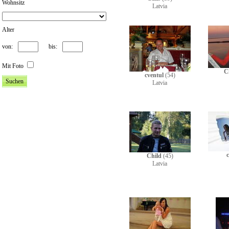
Wohnsitz
Latvia
Alter
von:
bis:
Mit Foto
C
cventul
(54)
Latvia
Child
(45)
Latvia