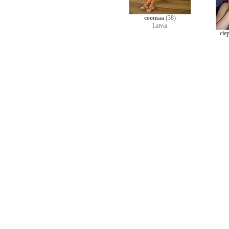
coomaa
(38)
Latvia
cie