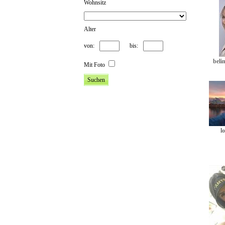
Wohnsitz
Alter
von:
bis:
bel
Mit Foto
l