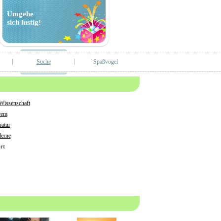
Umgehe
sich lustig!
Suche
Spaßvogel
 Wissenschaft
rem
ratur
erne
rt