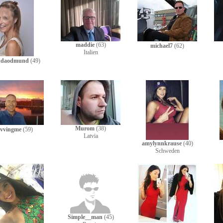
maddie
(63)
michael7
(62)
Italien
indaodmund
(49)
Murom
(38)
ovvingme
(59)
Latvia
amylynnkrause
(40)
Schweden
Simple__man
(45)