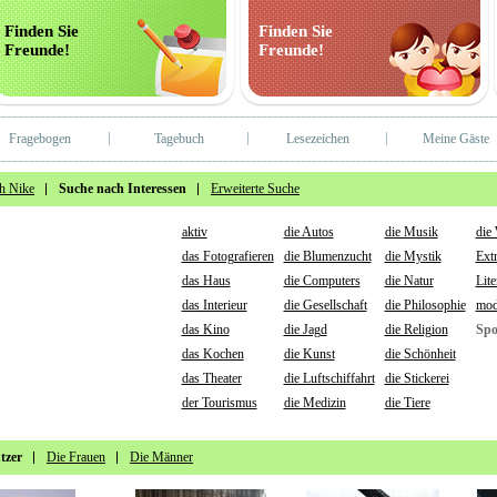
Finden Sie
Finden Sie
Freunde!
Freunde!
Fragebogen
Tagebuch
Lesezeichen
Meine Gäste
h Nike
Suche nach Interessen
Erweiterte Suche
aktiv
die Autos
die Musik
die
das Fotografieren
die Blumenzucht
die Mystik
Ext
das Haus
die Computers
die Natur
Lite
das Interieur
die Gesellschaft
die Philosophie
mod
das Kino
die Jagd
die Religion
Spo
das Kochen
die Kunst
die Schönheit
das Theater
die Luftschiffahrt
die Stickerei
der Tourismus
die Medizin
die Tiere
tzer
Die Frauen
Die Männer