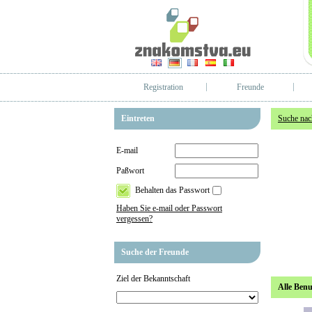
Registration
Freunde
Eintreten
Suche nac
E-mail
Paßwort
Behalten das Passwort
Haben Sie e-mail oder Passwort
vergessen?
Suche der Freunde
Ziel der Bekanntschaft
Alle Benu