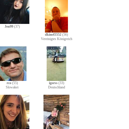
Jen99
(37)
dkim45552
(56)
Vereinigtes Königreich
rco
(55)
igorss
(33)
Slowakei
Deutschland