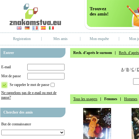
Trouvez
des amis!
Registration
Mes amis
Mon enquête
Mon j
Entrer
Rech. d’après le surnom
Rech. d’après 
E-mail
A
/
B
/
C
/
Mot de passe
Se rappeler le mot de passe
Ne rappelons pas de e-mail ou mot de
passe?
Tous les usagers
Femmes
Hommes
Chercher des amis
But de connaissance