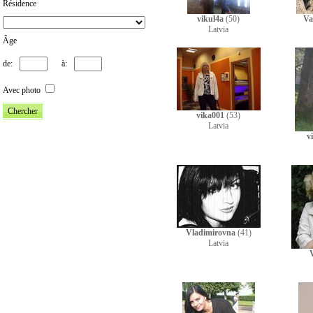
Résidence
vikul4a
(50)
Va
Latvia
Âge
de:
à:
Avec photo
vika001
(53)
Latvia
v
Vladimirovna
(41)
Latvia