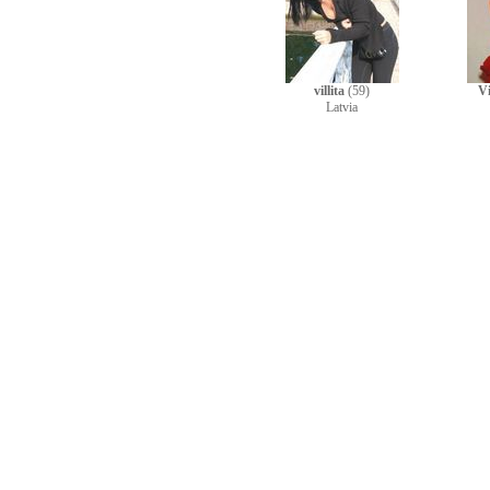
villita
(59)
Vi
Latvia